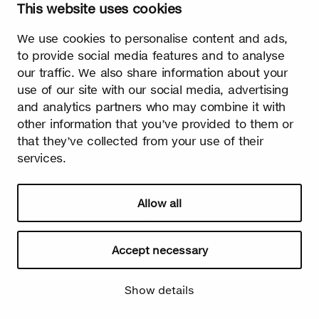
This website uses cookies
erste Zeichen für den herannahenden Frühling. Endlich ist der
lange kalte Winter vorüber und das Licht herrscht ab sofort
über die Dunkelheit!
We use cookies to personalise content and ads,
to provide social media features and to analyse
our traffic. We also share information about your
use of our site with our social media, advertising
and analytics partners who may combine it with
other information that you’ve provided to them or
that they’ve collected from your use of their
services.
Watch video
Allow all
Accept necessary
Sommer
Show details
Die Blätter wachsen schnell. Sommer ist die Jahreszeit des
Lichts und des Glücks! Birke kommt als Symbol des Sommers