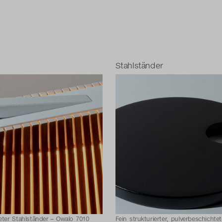
Stahlständer
teter Stahlständer – Owalo 7010
Fein strukturierter, pulverbeschichte