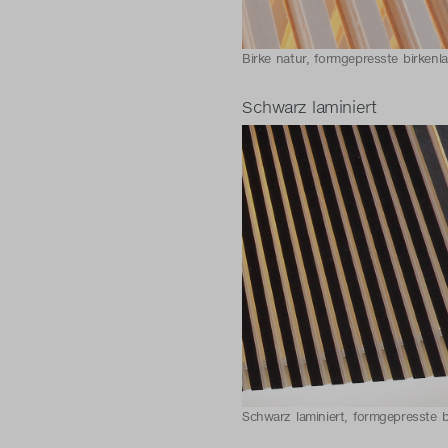
Birke natur, formgepresste birkenl
Schwarz laminiert
Schwarz laminiert, formgepresste b