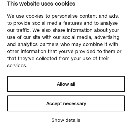
This website uses cookies
Oy ohne schriftliche Genehmigung ist streng verboten.
Secto Design Oy nimmt den Schutz von geistigen
We use cookies to personalise content and ads,
Eigentumsrechten sehr ernst.
to provide social media features and to analyse
our traffic. We also share information about your
Datenschutz
use of our site with our social media, advertising
Change your consent
© 2026 Secto Design Oy
and analytics partners who may combine it with
other information that you’ve provided to them or
that they’ve collected from your use of their
services.
Allow all
Accept necessary
Show details