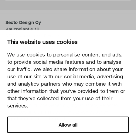
Secto Design Oy
Kauppalantie 12
02700 Kauniainen, Finnland
This website uses cookies
tel.
+358 9 5050 598
info@sectodesign.fi
We use cookies to personalise content and ads,
to provide social media features and to analyse
>
our traffic. We also share information about your
use of our site with our social media, advertising
Secto Design Oy besitzt und kontrolliert alle geistigen
and analytics partners who may combine it with
Eigentumsrechte an seinen Produkten und zugehörigen
other information that you’ve provided to them or
Materialien wie z. B. Fotos und Zeichnungen. Jegliche
that they’ve collected from your use of their
Nutzung der geistigen Eigentumsrechte von Secto Design
services.
Oy ohne schriftliche Genehmigung ist streng verboten.
Secto Design Oy nimmt den Schutz von geistigen
Eigentumsrechten sehr ernst.
Allow all
Datenschutz