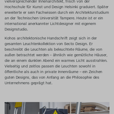
vielversprechender Innenarchitekt, frisch von der
se
Hochschule für Kunst und Design Helsinki graduiert. Später
to
erweiterte er sein Fachwissen durch ein Architekturstudium
fL
er
an der Technischen Universität Tampere. Heute ist er ein
ip
Ut
international anerkannter Lichtdesigner mit eigenem
do
po
Designstudio.
sit
q
Kohos architektonische Handschrift zeigt sich in der
am
leo
gesamten Leuchtenkollektion von Secto Design. Er
co
ve
beschreibt die Leuchten als beleuchtete Räume, die von
ad
cu
außen betrachtet werden – ähnlich wie gemütliche Häuser,
eli
du
die an einem dunklen Abend ein warmes Licht ausstrahlen.
Do
ia
Vielseitig und zeitlos passen die Leuchten sowohl in
se
a.
öffentliche als auch in private Innenräume – ein Zeichen
to
Se
guten Designs, das von Anfang an die Philosophie des
er
au
Unternehmens geprägt hat.
Ut
ti
po
du
q
ne
leo
co
ve