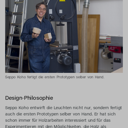
cu
du
ia
a.
Se
au
ti
du
ne
co
Seppo Koho fertigt die ersten Prototypen selber von Hand.
Design-Philosophie
Seppo Koho entwirft die Leuchten nicht nur, sondern fertigt
auch die ersten Prototypen selber von Hand. Er hat sich
schon immer für Holzarbeiten interessiert und für das
Experimentieren mit den Möglichkeiten, die Holz als