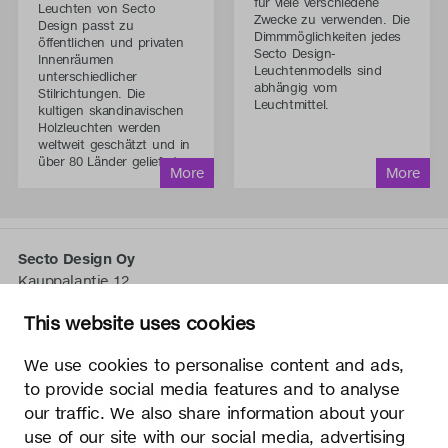
für viele verschiedene
Leuchten von Secto
Zwecke zu verwenden. Die
Design passt zu
Dimmmöglichkeiten jedes
öffentlichen und privaten
Secto Design-
Innenräumen
Leuchtenmodells sind
unterschiedlicher
abhängig vom
Stilrichtungen. Die
Leuchtmittel.
kultigen skandinavischen
Holzleuchten werden
weltweit geschätzt und in
über 80 Länder geliefert.
Secto Design Oy
Kauppalantie 12
02700 Kauniainen, Finnland
This website uses cookies
tel.
+358 9 5050 598
info@sectodesign.fi
We use cookies to personalise content and ads,
to provide social media features and to analyse
>
our traffic. We also share information about your
use of our site with our social media, advertising
Secto Design Oy besitzt und kontrolliert alle geistigen