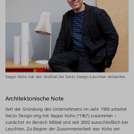
Seppo Koho hat den Großteil der Secto Design-Leuchten entworfen.
fL
ip
do
Architektonische Note
sit
am
Seit der Gründung des Unternehmens im Jahr 1995 arbeitet
co
Secto Design eng mit Seppo Koho (*1967) zusammen –
ad
zunächst im Bereich Möbel und seit 2002 ausschließlich bei
eli
Leuchten. Zu Beginn der Zusammenarbeit war Koho ein
Do