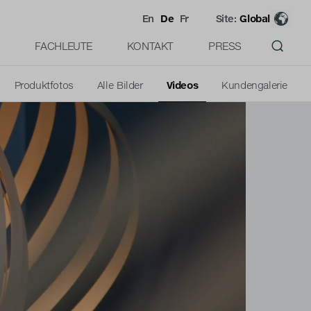
En
De
Fr
Site:
Global
FACHLEUTE
KONTAKT
PRESS
Produktfotos
Alle Bilder
Videos
Kundengalerie