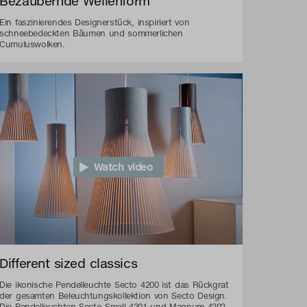
Bezaubernde Wellenform
Ein faszinierendes Designerstück, inspiriert von
schneebedeckten Bäumen und sommerlichen
Cumuluswolken.
Watch video
Different sized classics
Die ikonische Pendelleuchte Secto 4200 ist das Rückgrat
der gesamten Beleuchtungskollektion von Secto Design.
Die Pendelleuchten Secto Small 4201 und Magnum 4202