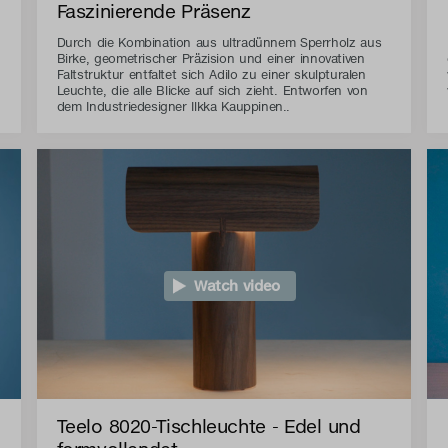
Faszinierende Präsenz
Durch die Kombination aus ultradünnem Sperrholz aus
Birke, geometrischer Präzision und einer innovativen
Faltstruktur entfaltet sich Adilo zu einer skulpturalen
Leuchte, die alle Blicke auf sich zieht. Entworfen von
dem Industriedesigner Ilkka Kauppinen..
Watch video
Teelo 8020-Tischleuchte - Edel und