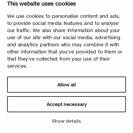
This website uses cookies
erste Zeichen für den herannahenden Frühling. Endlich ist der
lange kalte Winter vorüber und das Licht herrscht ab sofort
über die Dunkelheit!
We use cookies to personalise content and ads,
to provide social media features and to analyse
our traffic. We also share information about your
use of our site with our social media, advertising
and analytics partners who may combine it with
other information that you’ve provided to them or
that they’ve collected from your use of their
services.
Watch video
Allow all
Accept necessary
Sommer
Show details
Die Blätter wachsen schnell. Sommer ist die Jahreszeit des
Lichts und des Glücks! Birke kommt als Symbol des Sommers