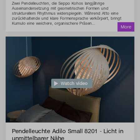
Zwei Pendelleuchten, die Seppo Kohos langjährige
Auseinandersetzung mit geometrischen Formen und
strukturellem Rhythmus widerspiegeln. Während Atto eine
zurückhaltende und klare Formensprache verkörpert, bringt
Kumulo eine weichere, organischere Präsen...
Watch video
Pendelleuchte Adilo Small 8201 - Licht in
unmittelbarer Nähe