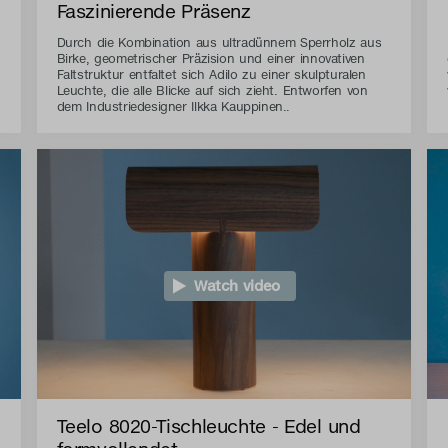
Faszinierende Präsenz
Durch die Kombination aus ultradünnem Sperrholz aus
Birke, geometrischer Präzision und einer innovativen
Faltstruktur entfaltet sich Adilo zu einer skulpturalen
Leuchte, die alle Blicke auf sich zieht. Entworfen von
dem Industriedesigner Ilkka Kauppinen..
Watch video
Teelo 8020-Tischleuchte - Edel und