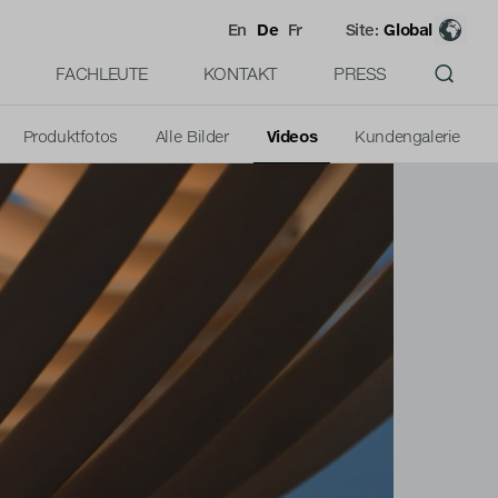
En
De
Fr
Site:
Global
FACHLEUTE
KONTAKT
PRESS
Produktfotos
Alle Bilder
Videos
Kundengalerie