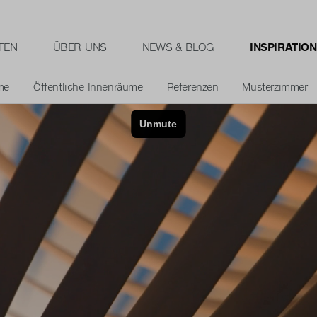
TEN
ÜBER UNS
NEWS & BLOG
INSPIRATION
me
Öffentliche Innenräume
Referenzen
Musterzimmer