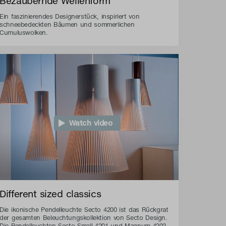
Bezaubernde Wellenform
Ein faszinierendes Designerstück, inspiriert von
schneebedeckten Bäumen und sommerlichen
Cumuluswolken.
Watch video
Different sized classics
Die ikonische Pendelleuchte Secto 4200 ist das Rückgrat
der gesamten Beleuchtungskollektion von Secto Design.
Die Pendelleuchten Secto Small 4201 und Magnum 4202