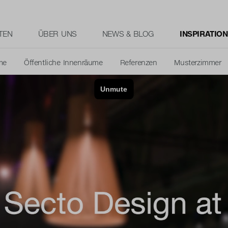
TEN
ÜBER UNS
NEWS & BLOG
INSPIRATION
me
Öffentliche Innenräume
Referenzen
Musterzimmer