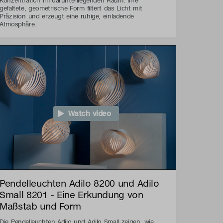
Konzentration im darunterliegenden Raum. Ihre
gefaltete, geometrische Form filtert das Licht mit
Präzision und erzeugt eine ruhige, einladende
Atmosphäre.
Watch video
Pendelleuchten Adilo 8200 und Adilo
Small 8201 - Eine Erkundung von
Maßstab und Form
Die Pendelleuchten Adilo und Adilo Small zeigen, wie