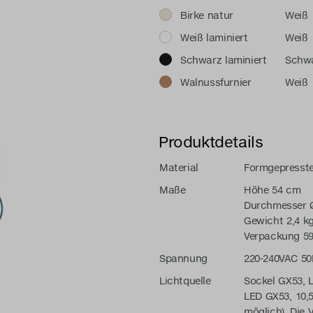
Birke natur
Weiß
Weiß laminiert
Weiß
Schwarz laminiert
Schw
Walnussfurnier
Weiß
Produktdetails
Material
Formgepresste
Maße
Höhe 54 cm
Durchmesser 
Gewicht 2,4 k
Verpackung 59 
Spannung
220
-240VAC 5
Lichtquelle
Sockel GX53, L
LED GX53, 10,
möglich). Die 