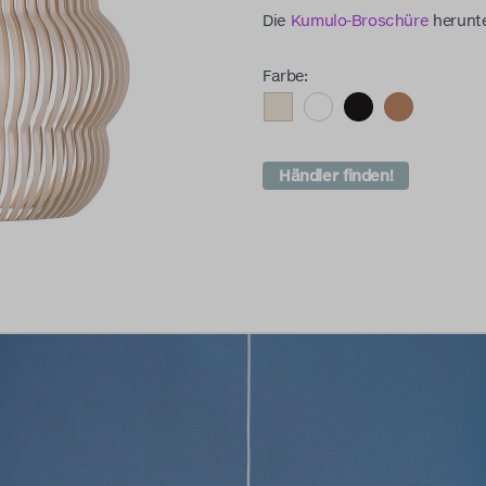
Die
Kumulo-Broschüre
herunte
Farbe:
Händler finden!