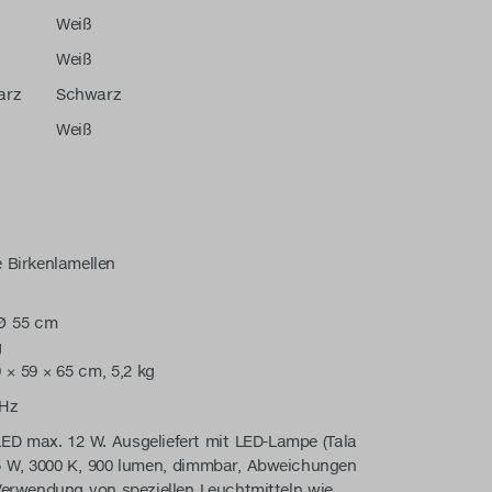
Weiß
Weiß
arz
Schwarz
Weiß
 Birkenlamellen
Ø 55 cm
g
× 59 × 65 cm, 5,2 kg
0Hz
ED max. 12 W. Ausgeliefert mit LED-Lampe (Tala
5 W, 3000 K, 900 lumen, dimmbar, Abweichungen
Verwendung von speziellen Leuchtmitteln wie