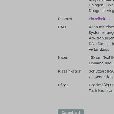
Halogen-, Spi
Design ist we
Dimmen
Einzelheiten
DALI
Kann mit eine
Systemen ange
Abweichungen 
DALI-Dimmer im
Verbindung.
Kabel
150 cm, Textil
Finnland und 
Klassifikation
Schutzart IP20
CE-Kennzeich
Pflege
Regelmäßig St
Tuch leicht an
Datenblatt