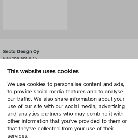
Secto Design Oy
Kauppalantie 12
02700 Kauniainen, Finnland
This website uses cookies
tel.
+358 9 5050 598
info@sectodesign.fi
We use cookies to personalise content and ads,
to provide social media features and to analyse
>
our traffic. We also share information about your
use of our site with our social media, advertising
Secto Design Oy besitzt und kontrolliert alle geistigen
and analytics partners who may combine it with
Eigentumsrechte an seinen Produkten und zugehörigen
other information that you’ve provided to them or
Materialien wie z. B. Fotos und Zeichnungen. Jegliche
that they’ve collected from your use of their
Nutzung der geistigen Eigentumsrechte von Secto Design Oy
ohne schriftliche Genehmigung ist streng verboten. Secto
services.