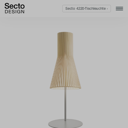
Secto 4220-Tischleuchte ›