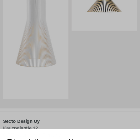
Secto Design Oy
Kauppalantie 12
02700 Kauniainen, Finnland