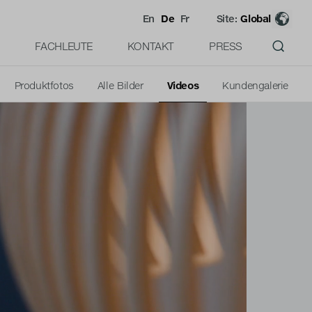
En
De
Fr
Site:
Global
FACHLEUTE
KONTAKT
PRESS
Produktfotos
Alle Bilder
Videos
Kundengalerie