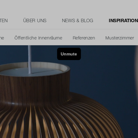
TEN
ÜBER UNS
NEWS & BLOG
INSPIRATION
me
Öffentliche Innenräume
Referenzen
Musterzimmer