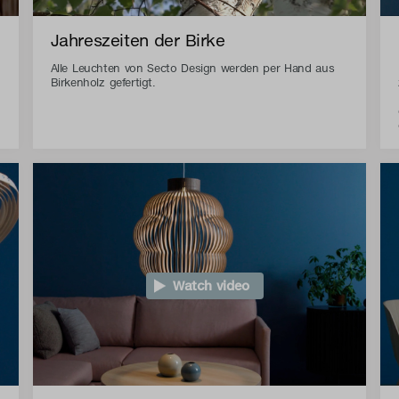
Jahreszeiten der Birke
Alle Leuchten von Secto Design werden per Hand aus
Birkenholz gefertigt.
Watch video