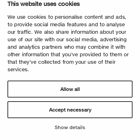
This website uses cookies
We use cookies to personalise content and ads,
Frühling
to provide social media features and to analyse
Die ersten winzigen Birkenknospen, die auftauchen, sind das
our traffic. We also share information about your
erste Zeichen für den herannahenden Frühling. Endlich ist der
lange kalte Winter vorüber und das Licht herrscht ab sofort
use of our site with our social media, advertising
über die Dunkelheit!
and analytics partners who may combine it with
other information that you’ve provided to them or
that they’ve collected from your use of their
services.
Allow all
Watch video
Accept necessary
Show details