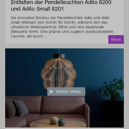
Entfalten der Pendelleuchten Adilo 8200
und Adilo Small 8201
Die innovative Struktur der Pendelleuchten Adilo und Adilo
Small offenbart sich Schritt für Schritt, während sich das
ultradünne Birkensperrholz öffnet und eine skulpturale
Silhouette formt. Eine präzise und zugleich ausdrucksstarke
Leuchte, die durch...
Watch video