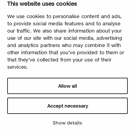
This website uses cookies
erste Zeichen für den herannahenden Frühling. Endlich ist der
lange kalte Winter vorüber und das Licht herrscht ab sofort
über die Dunkelheit!
We use cookies to personalise content and ads,
to provide social media features and to analyse
our traffic. We also share information about your
use of our site with our social media, advertising
and analytics partners who may combine it with
other information that you’ve provided to them or
that they’ve collected from your use of their
services.
Watch video
Allow all
Accept necessary
Sommer
Show details
Die Blätter wachsen schnell. Sommer ist die Jahreszeit des
Lichts und des Glücks! Birke kommt als Symbol des Sommers