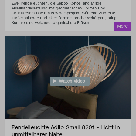
Zwei Pendelleuchten, die Seppo Kohos langjährige
Auseinandersetzung mit geometrischen Formen und
strukturellem Rhythmus widerspiegeln. Während Atto eine
zurückhaltende und klare Formensprache verkörpert, bringt
Kumulo eine weichere, organischere Präsen...
Watch video
Pendelleuchte Adilo Small 8201 - Licht in
unmittelbarer Nähe