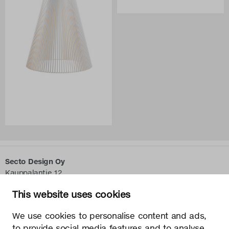
Secto Design Oy
Kauppalantie 12
02700 Kauniainen, Finlande
This website uses cookies
tel.
+358 9 5050 598
info@sectodesign.fi
We use cookies to personalise content and ads,
to provide social media features and to analyse