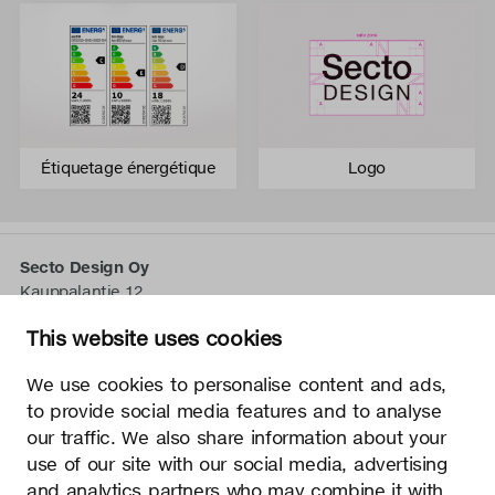
Étiquetage énergétique
Logo
Secto Design Oy
Kauppalantie 12
02700 Kauniainen, Finlande
This website uses cookies
tel.
+358 9 5050 598
info@sectodesign.fi
We use cookies to personalise content and ads,
to provide social media features and to analyse
>
our traffic. We also share information about your
use of our site with our social media, advertising
Secto Design Oy possède et contrôle tous les droits de
and analytics partners who may combine it with