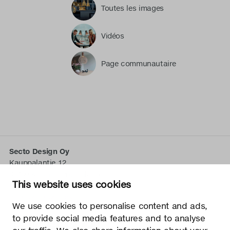
Toutes les images
Vidéos
Page communautaire
Secto Design Oy
Kauppalantie 12
02700 Kauniainen, Finlande
This website uses cookies
tel.
+358 9 5050 598
info@sectodesign.fi
We use cookies to personalise content and ads,
to provide social media features and to analyse
>