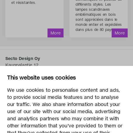
et résistantes.
différents styles. Les
lampes scandinaves
emblématiques en bois
sont appréciées dans le
monde entier et expédiées
dans plus de 80 pays.
Secto Design Oy
Kauppalantie 12
02700 Kauniainen, Finlande
This website uses cookies
tel.
+358 9 5050 598
info@sectodesign.fi
We use cookies to personalise content and ads,
to provide social media features and to analyse
>
our traffic. We also share information about your
use of our site with our social media, advertising
Secto Design Oy possède et contrôle tous les droits de
and analytics partners who may combine it with
propriété intellectuelle des conceptions de ses produits et
other information that you’ve provided to them or
du matériel connexe tels que les photos et les dessins.
that they’ve collected from your use of their
Toute utilisation des droits de propriété intellectuelle de