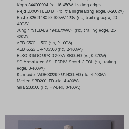
Kopp 844600004 (rc, 15-450W, trailing edge)
Plejd 200UNI LED BT (rc, trailing/leading edge, 0-200VA)
Ensto S262118050 100VW.420V (rlc, trailing edge, 20-
420VA)
Jung 1731DD-LS 1940EXWWFI (rlc, trailing edge, 20-
420VA)
ABB 6526 U-500 (rlc, 2-100W)
ABB 6523 UR-103500 (rlc, 2-100VA)
ELKO 315RC UPK 0-200W SBDLED (rc, 0-370W)
SG Armaturen AS LEDDIM Smart 2-POL (rc, trailing
edge, 3-400VA)
Schneider WDE002299 UN400LED (rlc, 4-400W)
Merten SBD200LED (rlc, 4-400W)
Gira 238500 (rlc, HV-Led, 3-100W)