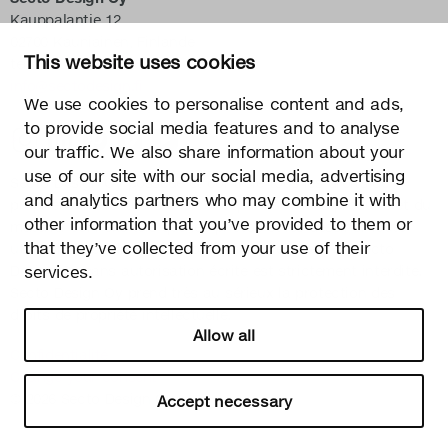
Kauppalantie 12
02700 Kauniainen, Finlande
This website uses cookies
tel.
+358 9 5050 598
info@sectodesign.fi
We use cookies to personalise content and ads,
to provide social media features and to analyse
>
our traffic. We also share information about your
use of our site with our social media, advertising
Secto Design Oy possède et contrôle tous les droits de
and analytics partners who may combine it with
propriété intellectuelle des conceptions de ses produits et du
other information that you’ve provided to them or
matériel connexe tels que les photos et les dessins. Toute
that they’ve collected from your use of their
utilisation des droits de propriété intellectuelle de Secto
services.
Design Oy sans autorisation écrite est strictement interdite.
Secto Design Oy prend très au sérieux la protection des
droits de propriété intellectuelle.
Allow all
Confidentialité
Change your consent
© 2026 Secto Design Oy
Accept necessary