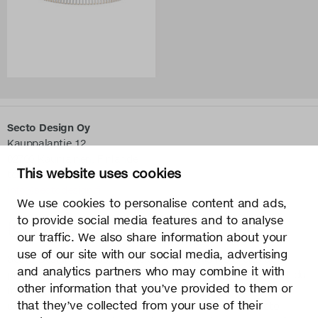
Secto Design Oy
Kauppalantie 12
02700 Kauniainen, Finlande
This website uses cookies
tel.
+358 9 5050 598
info@sectodesign.fi
We use cookies to personalise content and ads,
to provide social media features and to analyse
>
our traffic. We also share information about your
use of our site with our social media, advertising
Secto Design Oy possède et contrôle tous les droits de
and analytics partners who may combine it with
propriété intellectuelle des conceptions de ses produits et du
other information that you’ve provided to them or
matériel connexe tels que les photos et les dessins. Toute
that they’ve collected from your use of their
utilisation des droits de propriété intellectuelle de Secto