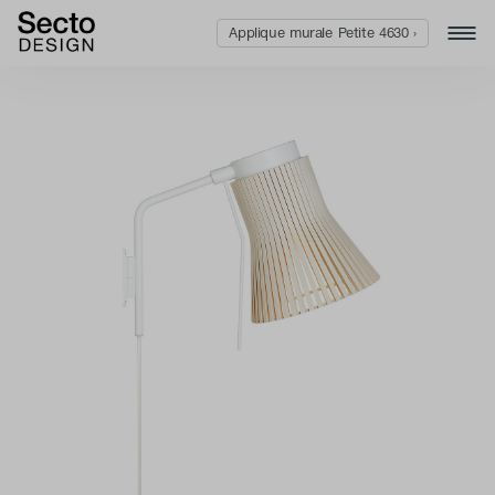
Applique murale Petite 4630 ›