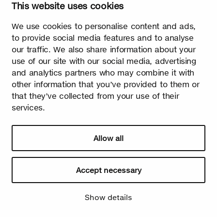
This website uses cookies
Watch video
We use cookies to personalise content and ads,
to provide social media features and to analyse
our traffic. We also share information about your
use of our site with our social media, advertising
and analytics partners who may combine it with
other information that you’ve provided to them or
Printemps
that they’ve collected from your use of their
services.
Il n'y a pas de meilleur signe de l'arrivée du printemps que les
premiers petits bourgeons de bouleau qui apparaissent sur les
arbres. Enfin, le long hiver froid est terminé et la lumière prend
le dessus sur l'obscurité !
Allow all
Accept necessary
Show details