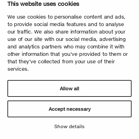
This website uses cookies
Printemps
We use cookies to personalise content and ads,
Il n'y a pas de meilleur signe de l'arrivée du printemps que les
to provide social media features and to analyse
premiers petits bourgeons de bouleau qui apparaissent sur les
our traffic. We also share information about your
arbres. Enfin, le long hiver froid est terminé et la lumière prend
le dessus sur l'obscurité !
use of our site with our social media, advertising
and analytics partners who may combine it with
other information that you’ve provided to them or
that they’ve collected from your use of their
services.
Allow all
Watch video
Accept necessary
Show details