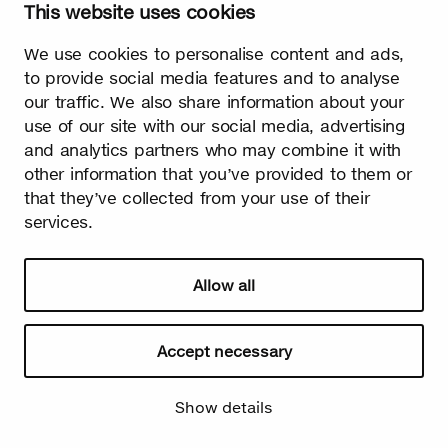
This website uses cookies
We use cookies to personalise content and ads,
Printemps
to provide social media features and to analyse
Il n'y a pas de meilleur signe de l'arrivée du printemps que les
our traffic. We also share information about your
premiers petits bourgeons de bouleau qui apparaissent sur les
use of our site with our social media, advertising
arbres. Enfin, le long hiver froid est terminé et la lumière prend
le dessus sur l'obscurité !
and analytics partners who may combine it with
other information that you’ve provided to them or
that they’ve collected from your use of their
services.
Allow all
Watch video
Accept necessary
Show details