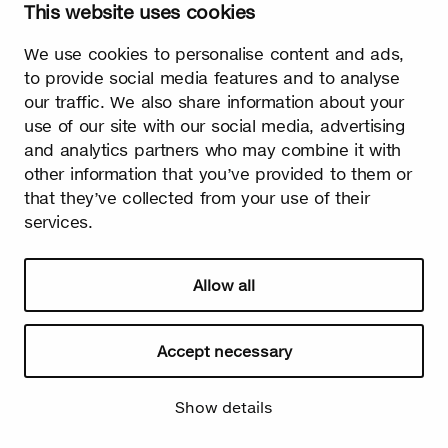
This website uses cookies
Printemps
We use cookies to personalise content and ads,
Il n'y a pas de meilleur signe de l'arrivée du printemps que les
to provide social media features and to analyse
premiers petits bourgeons de bouleau qui apparaissent sur les
our traffic. We also share information about your
arbres. Enfin, le long hiver froid est terminé et la lumière prend
le dessus sur l'obscurité !
use of our site with our social media, advertising
and analytics partners who may combine it with
other information that you’ve provided to them or
that they’ve collected from your use of their
services.
Allow all
Watch video
Accept necessary
Show details