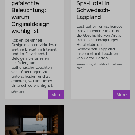
gefälschte
Spa-Hotel in
Beleuchtung:
Schwedisch-
warum
Lappland
Originaldesign
Lust auf ein erfrischendes
wichtig ist
Bad? Tauchen Sie ein in
die Geschichte von Arctic
Bath – ein einzigartiges
Kopien bekannter
Hotelerlebnis in
Designleuchten zirkulieren
Schwedisch-Lappland,
weit verbreitet im Internet
inszeniert mit Leuchten
und im Einzelhandel.
von Secto Design.
Befolgen Sie unseren
Leitfaden, um
Januar 2021, aktualisiert im Februar
authentische Leuchten
2026
von Fälschungen zu
unterscheiden und zu
erfahren, warum dieser
Unterschied wichtig ist.
März 2026