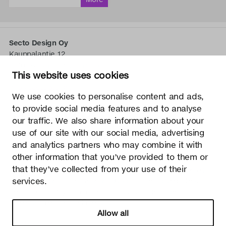
Secto Design Oy
Kauppalantie 12
02700 Kauniainen, Finnland
This website uses cookies
tel.
+358 9 5050 598
info@sectodesign.fi
We use cookies to personalise content and ads,
to provide social media features and to analyse
>
our traffic. We also share information about your
use of our site with our social media, advertising
Secto Design Oy besitzt und kontrolliert alle geistigen
and analytics partners who may combine it with
Eigentumsrechte an seinen Produkten und zugehörigen
other information that you’ve provided to them or
Materialien wie z. B. Fotos und Zeichnungen. Jegliche
that they’ve collected from your use of their
Nutzung der geistigen Eigentumsrechte von Secto Design
Oy ohne schriftliche Genehmigung ist streng verboten.
services.
Secto Design Oy nimmt den Schutz von geistigen
Eigentumsrechten sehr ernst.
Allow all
Datenschutz