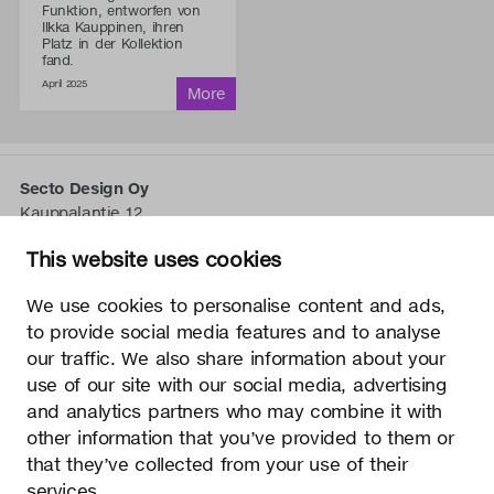
Funktion, entworfen von
Ilkka Kauppinen, ihren
Platz in der Kollektion
fand.
April 2025
Secto Design Oy
Kauppalantie 12
02700 Kauniainen, Finnland
This website uses cookies
tel.
+358 9 5050 598
info@sectodesign.fi
We use cookies to personalise content and ads,
to provide social media features and to analyse
>
our traffic. We also share information about your
use of our site with our social media, advertising
Secto Design Oy besitzt und kontrolliert alle geistigen
and analytics partners who may combine it with
Eigentumsrechte an seinen Produkten und zugehörigen
other information that you’ve provided to them or
Materialien wie z. B. Fotos und Zeichnungen. Jegliche
that they’ve collected from your use of their
Nutzung der geistigen Eigentumsrechte von Secto Design
Oy ohne schriftliche Genehmigung ist streng verboten.
services.