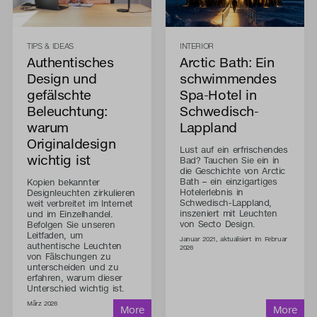
TIPS & IDEAS
INTERIOR
Authentisches
Arctic Bath: Ein
Design und
schwimmendes
gefälschte
Spa-Hotel in
Beleuchtung:
Schwedisch-
warum
Lappland
Originaldesign
Lust auf ein erfrischendes
wichtig ist
Bad? Tauchen Sie ein in
die Geschichte von Arctic
Bath – ein einzigartiges
Kopien bekannter
Hotelerlebnis in
Designleuchten zirkulieren
Schwedisch-Lappland,
weit verbreitet im Internet
inszeniert mit Leuchten
und im Einzelhandel.
von Secto Design.
Befolgen Sie unseren
Leitfaden, um
Januar 2021, aktualisiert im Februar
authentische Leuchten
2026
von Fälschungen zu
unterscheiden und zu
erfahren, warum dieser
Unterschied wichtig ist.
März 2026