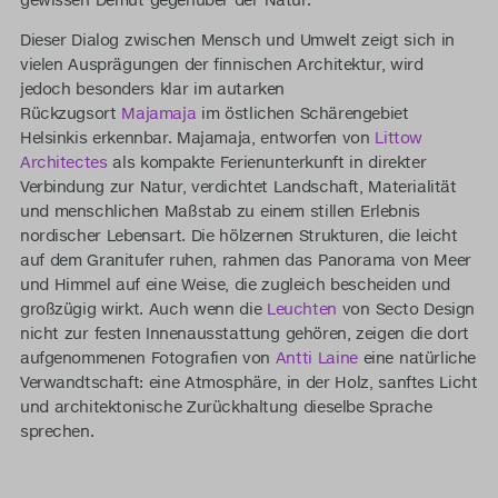
gewissen Demut gegenüber der Natur.
Dieser Dialog zwischen Mensch und Umwelt zeigt sich in
vielen Ausprägungen der finnischen Architektur, wird
jedoch besonders klar im autarken
Rückzugsort
Majamaja
im östlichen Schärengebiet
Helsinkis erkennbar. Majamaja, entworfen von
Littow
Architectes
als kompakte Ferienunterkunft in direkter
Verbindung zur Natur, verdichtet Landschaft, Materialität
und menschlichen Maßstab zu einem stillen Erlebnis
nordischer Lebensart. Die hölzernen Strukturen, die leicht
auf dem Granitufer ruhen, rahmen das Panorama von Meer
und Himmel auf eine Weise, die zugleich bescheiden und
großzügig wirkt. Auch wenn die
Leuchten
von Secto Design
nicht zur festen Innenausstattung gehören, zeigen die dort
aufgenommenen Fotografien von
Antti Laine
eine natürliche
Verwandtschaft: eine Atmosphäre, in der Holz, sanftes Licht
und architektonische Zurückhaltung dieselbe Sprache
sprechen.