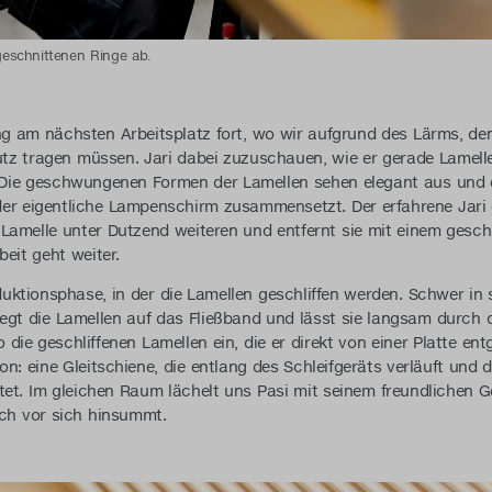
 geschnittenen Ringe ab.
ng am nächsten Arbeitsplatz fort, wo wir aufgrund des Lärms, d
tz tragen müssen. Jari dabei zuzuschauen, wie er gerade Lamell
d. Die geschwungenen Formen der Lamellen sehen elegant aus und 
er eigentliche Lampenschirm zusammensetzt. Der erfahrene Jari e
amelle unter Dutzend weiteren und entfernt sie mit einem geschi
beit geht weiter.
ktionsphase, in der die Lamellen geschliffen werden. Schwer in se
legt die Lamellen auf das Fließband und lässt sie langsam durch
die geschliffenen Lamellen ein, die er direkt von einer Platte en
ion: eine Gleitschiene, die entlang des Schleifgeräts verläuft und d
et. Im gleichen Raum lächelt uns Pasi mit seinem freundlichen G
ich vor sich hinsummt.