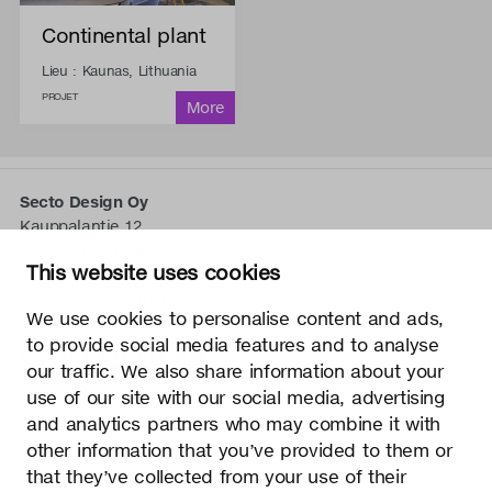
Continental plant
Lieu : Kaunas, Lithuania
PROJET
Secto Design Oy
Kauppalantie 12
02700 Kauniainen, Finlande
This website uses cookies
tel.
+358 9 5050 598
info@sectodesign.fi
We use cookies to personalise content and ads,
to provide social media features and to analyse
>
our traffic. We also share information about your
use of our site with our social media, advertising
Secto Design Oy possède et contrôle tous les droits de
and analytics partners who may combine it with
propriété intellectuelle des conceptions de ses produits et
other information that you’ve provided to them or
du matériel connexe tels que les photos et les dessins.
that they’ve collected from your use of their
Toute utilisation des droits de propriété intellectuelle de