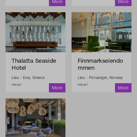
Thalatta Seaside
Finnmarkseiendo
Hotel
mmen
Lieu : Evia, Greece
Lieu : Porsanger, Norway
PROJET
PROJET