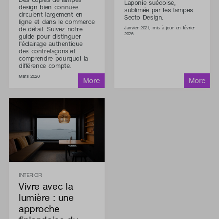
Laponie suédoise,
design bien connues
sublimée par les lampes
circulent largement en
Secto Design.
ligne et dans le commerce
de détail. Suivez notre
Janvier 2021, mis à jour en février
2026
guide pour distinguer
l’éclairage authentique
des contrefaçons.et
comprendre pourquoi la
différence compte.
Mars 2026
INTERIOR
Vivre avec la
lumière : une
approche