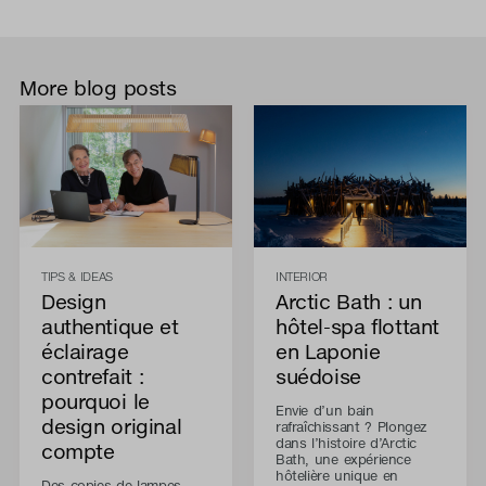
More blog posts
TIPS & IDEAS
INTERIOR
Design
Arctic Bath : un
authentique et
hôtel-spa flottant
éclairage
en Laponie
contrefait :
suédoise
pourquoi le
Envie d’un bain
design original
rafraîchissant ? Plongez
dans l’histoire d’Arctic
compte
Bath, une expérience
hôtelière unique en
Des copies de lampes