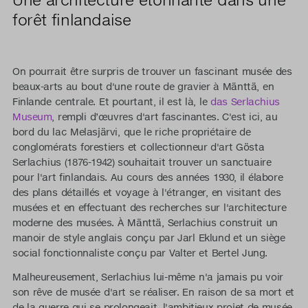
forêt finlandaise
On pourrait être surpris de trouver un fascinant musée des
beaux-arts au bout d'une route de gravier à Mänttä, en
Finlande centrale. Et pourtant, il est là, le
das Serlachius
Museum
, rempli d’œuvres d'art fascinantes. C'est ici, au
bord du lac Melasjärvi, que le riche propriétaire de
conglomérats forestiers et collectionneur d'art Gösta
Serlachius (1876-1942) souhaitait trouver un sanctuaire
pour l'art finlandais. Au cours des années 1930, il élabore
des plans détaillés et voyage à l'étranger, en visitant des
musées et en effectuant des recherches sur l'architecture
moderne des musées. À Mänttä, Serlachius construit un
manoir de style anglais conçu par Jarl Eklund et un siège
social fonctionnaliste conçu par Valter et Bertel Jung.
Malheureusement, Serlachius lui-même n'a jamais pu voir
son rêve de musée d'art se réaliser. En raison de sa mort et
de la guerre qui se prolongeait, l'ambitieux projet de musée