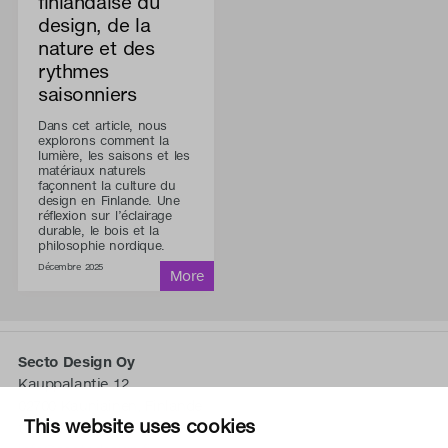
finlandaise du
design, de la
nature et des
rythmes
saisonniers
Dans cet article, nous
explorons comment la
lumière, les saisons et les
matériaux naturels
façonnent la culture du
design en Finlande. Une
réflexion sur l’éclairage
durable, le bois et la
philosophie nordique.
Décembre 2025
Secto Design Oy
Kauppalantie 12
02700 Kauniainen, Finlande
This website uses cookies
tel.
+358 9 5050 598