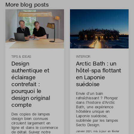
More blog posts
TIPS & IDEAS
INTERIOR
Design
Arctic Bath : un
authentique et
hôtel-spa flottant
éclairage
en Laponie
contrefait :
suédoise
pourquoi le
Envie d’un bain
design original
rafraîchissant ? Plongez
dans l’histoire d’Arctic
compte
Bath, une expérience
hôtelière unique en
Des copies de lampes
Laponie suédoise,
design bien connues
sublimée par les lampes
circulent largement en
Secto Design.
ligne et dans le commerce
de détail. Suivez notre
Janvier 2021, mis à jour en février