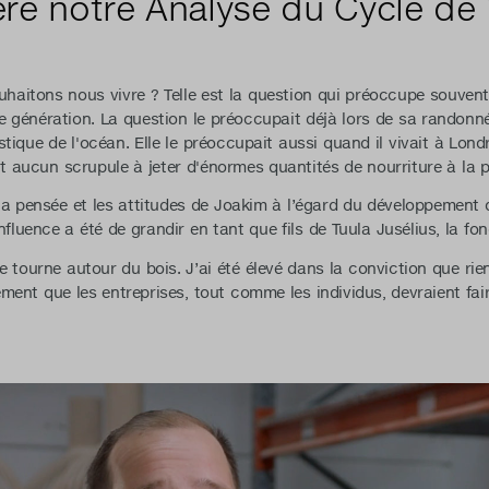
ière notre Analyse du Cycle de 
aitons nous vivre ? Telle est la question qui préoccupe souvent 
génération. La question le préoccupait déjà lors de sa randonnée 
astique de l'océan. Elle le préoccupait aussi quand il vivait à Lond
nt aucun scrupule à jeter d'énormes quantités de nourriture à la p
a pensée et les attitudes de Joakim à l’égard du développement 
influence a été de grandir en tant que fils de Tuula Jusélius, la fo
e tourne autour du bois. J’ai été élevé dans la conviction que rie
lement que les entreprises, tout comme les individus, devraient f