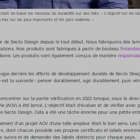
rtant de baser les mesures de durabilité sur des faits. « L’objectif est de ré
ois sur les plus importants et les plus réalistes. »
 de Secto Design depuis le tout début. Nous fabriquons des lamp
ations. Nos produits sont fabriqués à partir de bouleau
finlandai
arbone. Les produits sont également conçus de manière
responsab
ogie derrière les efforts de développement durable de Secto Design
e est la suivante : penser durablement, agir durablement, puis vérif
ncentrer sur la partie vérification en 2022 lorsque, sous la direc
e (ACV) a été lancé. L'objectif était d'évaluer et de vérifier avec 
de Secto Design. Cela a été une tâche énorme pour une petite entr
cement d’un projet ACV d’une telle ampleur était le bon sens. Les
s, dont chacun possède ses propres certificats et labels environ
s suivre et de demander des labels distincts pour chaque pays.