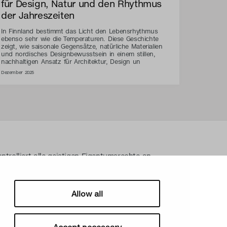
für Design, Natur und den Rhythmus
der Jahreszeiten
In Finnland bestimmt das Licht den Lebensrhythmus
ebenso sehr wie die Temperaturen. Diese Geschichte
zeigt, wie saisonale Gegensätze, natürliche Materialien
und nordisches Designbewusstsein in einem stillen,
nachhaltigen Ansatz für Architektur, Design un
Dezember 2025
ntrolliert alle geistigen Eigentumsrechte an
gen Materialien wie z. B. Fotos und Zeichnungen.
n Eigentumsrechte von Secto Design Oy ohne
streng verboten. Secto Design Oy nimmt den
Allow all
srechten sehr ernst.