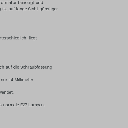
sformator benötigt und
st auf lange Sicht günstiger
terschiedlich, liegt
ich auf die Schraubfassung
nur 14 Millimeter
wendet.
ls normale E27-Lampen.