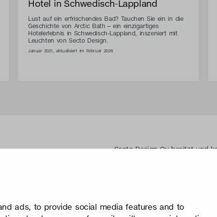
Hotel in Schwedisch-Lappland
Lust auf ein erfrischendes Bad? Tauchen Sie ein in die
Geschichte von Arctic Bath – ein einzigartiges
Hotelerlebnis in Schwedisch-Lappland, inszeniert mit
Leuchten von Secto Design.
Januar 2021, aktualisiert im Februar 2026
Secto Design Oy besitzt und ko
seinen Produkten und zugehöri
Jegliche Nutzung der geistige
schriftliche Genehmigung ist 
Schutz von geistigen Eigentum
nd ads, to provide social media features and to
Datenschutz