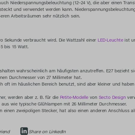
t auch Niederspannungsbeleuchtung (12–24 V), die aber einen Tran
steckt und verwendet werden kann. Niederspannungsbeleuchtung i
eren Arbeitsräumen sehr nützlich sein.
pro Sekunde verbraucht wird. Die Wattzahl einer
LED-Leuchte
ist un
5 bis 15 Watt.
halten wahrscheinlich am häufigsten anzutreffen. E27 bezieht s
einen Durchmesser von 27 Millimeter hat.
oft im häuslichen Bereich benutzt, sind aber kleiner und haben 
er, werden aber z. B. für die
Petite-Modelle
von
Secto Design
ver
aus wie typische Glühlampen mit 26 Millimeter Durchmesser.
 einen zweipoligen Stecker, hat also einen anderen Anschluss a
riend
Share on LinkedIn