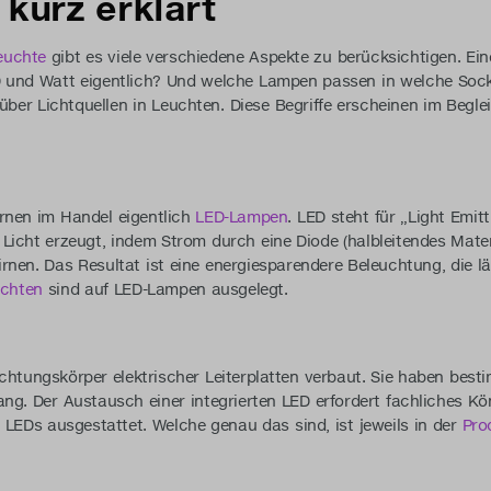
 kurz erklärt
euchte
gibt es viele verschiedene Aspekte zu berücksichtigen. Eine
 und Watt eigentlich? Und welche Lampen passen in welche Sockel
 über Lichtquellen in Leuchten. Diese Begriffe erscheinen im Begle
irnen im Handel eigentlich
LED-Lampen
. LED steht für „Light Emit
Licht erzeugt, indem Strom durch eine Diode (halbleitendes Materia
rnen. Das Resultat ist eine energiesparendere Beleuchtung, die 
uchten
sind auf LED-Lampen ausgelegt.
uchtungskörper elektrischer Leiterplatten verbaut. Sie haben be
lang. Der Austausch einer integrierten LED erfordert fachliches K
n LEDs ausgestattet. Welche genau das sind, ist jeweils in der
Pro