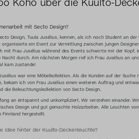
po Koho über die Kuulto-Deck
menarbeit mit Secto Design?
ecto Design, Tuula Jusélius, kennen, als ich noch Student an der 
tät organisierte ein Event zur Vermittlung zwischen jungen Desig
mit Frau Jusélius während des Events schwirrte mir der Kopf. Ic
 Nacht durch. Am nächsten Morgen rief ich Frau Jusélius an und 
al kam zustande!
Jusélius war eine Möbelkollektion. Als die Kunden auf der Suche
 bekam ich von Frau Jusélius einen weiteren Auftrag und entwarf
d die Beleuchtungskollektion von Secto Design.
ang an entspannt und unkompliziert. Wir verstehen einander. Wir
isches Design und gut gemachte Holzarbeiten. Alle Leuchten vo
in Finnland hergestellt.
he Idee hinter der Kuulto-Deckenleuchte?