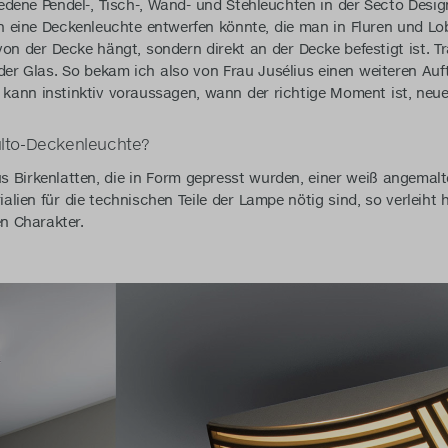
edene Pendel-, Tisch-, Wand- und Stehleuchten in der Secto Desig
n eine Deckenleuchte entwerfen könnte, die man in Fluren und Lo
 von der Decke hängt, sondern direkt an der Decke befestigt ist. T
der Glas. So bekam ich also von Frau Jusélius einen weiteren Au
kann instinktiv voraussagen, wann der richtige Moment ist, neu
ulto-Deckenleuchte?
s Birkenlatten, die in Form gepresst wurden, einer weiß angemalt
lien für die technischen Teile der Lampe nötig sind, so verleiht 
en Charakter.