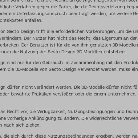
ntum sehr ernst. Falls die Rechte an geistigem Eigentum von Se
tliche Verfahren gegen die Partei, die die Rechtsverletzung began
der ein Unterlassungsanspruch beantragt werden, um weitere R
chtskosten anfallen.
on Secto Design trifft alle erforderlichen Vorkehrungen, um die 
verhindern. Der Nutzer hat nicht das Recht, das Eigentum an de
rbreiten. Der Benutzer ist für die von ihm genutzten 3D-Modellen
 durch die Nutzung der Secto Design 3D-Modellen entstehen.
sign sind nur für den Gebrauch im Zusammenhang mit den Produk
em die 3D-Modelle von Secto Design verwendet werden, muss ein
ign dürfen nicht verändert werden. Die 3D-Modelle dürfen nicht 
 oder bewährte Praktiken verstoßen oder die einem Unternehmen,
das Recht vor, die Verfügbarkeit, Nutzungsbedingungen und tech
ohne vorherige Ankündigung zu ändern. Die widerrechtliche Verwe
n nach sich ziehen.
en, die sich durch diese Nutzungsbedingungen ergeben, werden n