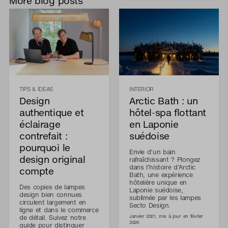
More blog posts
TIPS & IDEAS
INTERIOR
Design
Arctic Bath : un
authentique et
hôtel-spa flottant
éclairage
en Laponie
contrefait :
suédoise
pourquoi le
Envie d’un bain
design original
rafraîchissant ? Plongez
dans l’histoire d’Arctic
compte
Bath, une expérience
hôtelière unique en
Des copies de lampes
Laponie suédoise,
design bien connues
sublimée par les lampes
circulent largement en
Secto Design.
ligne et dans le commerce
de détail. Suivez notre
Janvier 2021, mis à jour en février
2026
guide pour distinguer