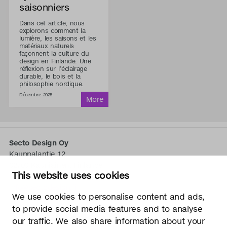
saisonniers
Dans cet article, nous
explorons comment la
lumière, les saisons et les
matériaux naturels
façonnent la culture du
design en Finlande. Une
réflexion sur l’éclairage
durable, le bois et la
philosophie nordique.
Décembre 2025
Secto Design Oy
Kauppalantie 12
02700 Kauniainen, Finlande
This website uses cookies
tel.
+358 9 5050 598
info@sectodesign.fi
We use cookies to personalise content and ads,
to provide social media features and to analyse
>
our traffic. We also share information about your