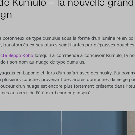
de Kumulo – la nouvelle gran
ign
e cotonneux de type cumulus sous la forme d’un luminaire en boi
, transformés en sculptures scintillantes par d’épaisses couches
tecte Seppo Koho
lorsqu'il a commencé à concevoir Kumulo, la nou
i doit son nom au nuage de type cumulus.
oyageais en Laponie et, lors d'un safari avec des husky, j'ai comme
f en plusieurs couches provenant des arbres couronnés de neige po
ouceur d'un nuage est encore plus fortement présente dans l'œuv
nuages au cœur de l’été m’a beaucoup inspiré.