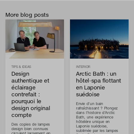
More blog posts
TIPS & IDEAS
INTERIOR
Design
Arctic Bath : un
authentique et
hôtel-spa flottant
éclairage
en Laponie
contrefait :
suédoise
pourquoi le
Envie d’un bain
design original
rafraîchissant ? Plongez
dans l’histoire d’Arctic
compte
Bath, une expérience
hôtelière unique en
Des copies de lampes
Laponie suédoise,
design bien connues
sublimée par les lampes
circulent largement en