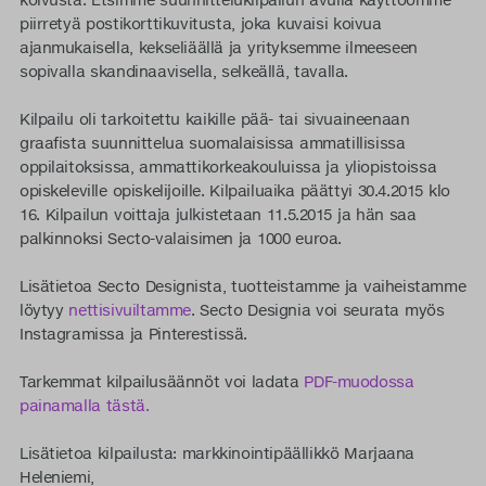
piirretyä postikorttikuvitusta, joka kuvaisi koivua
ajanmukaisella, kekseliäällä ja yrityksemme ilmeeseen
sopivalla skandinaavisella, selkeällä, tavalla.
Kilpailu oli tarkoitettu kaikille pää- tai sivuaineenaan
graafista suunnittelua suomalaisissa ammatillisissa
oppilaitoksissa, ammattikorkeakouluissa ja yliopistoissa
opiskeleville opiskelijoille. Kilpailuaika päättyi 30.4.2015 klo
16. Kilpailun voittaja julkistetaan 11.5.2015 ja hän saa
palkinnoksi Secto-valaisimen ja 1000 euroa.
Lisätietoa Secto Designista, tuotteistamme ja vaiheistamme
löytyy
nettisivuiltamme
. Secto Designia voi seurata myös
Instagramissa ja Pinterestissä.
Tarkemmat kilpailusäännöt voi ladata
PDF-muodossa
painamalla tästä.
Lisätietoa kilpailusta: markkinointipäällikkö Marjaana
Heleniemi,