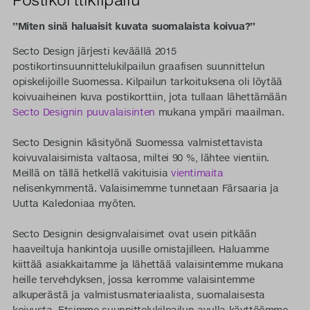
”Miten sinä haluaisit kuvata suomalaista koivua?”
Secto Design järjesti keväällä 2015
postikortinsuunnittelukilpailun graafisen suunnittelun
opiskelijoille Suomessa. Kilpailun tarkoituksena oli löytää
koivuaiheinen kuva postikorttiin, jota tullaan lähettämään
Secto Designin puuvalaisinten
mukana ympäri maailman.
Secto Designin käsityönä Suomessa valmistettavista
koivuvalaisimista valtaosa, miltei 90 %, lähtee vientiin.
Meillä on tällä hetkellä vakituisia
vientimaita
nelisenkymmentä. Valaisimemme tunnetaan Färsaaria ja
Uutta Kaledoniaa myöten.
Secto Designin designvalaisimet ovat usein pitkään
haaveiltuja hankintoja uusille omistajilleen. Haluamme
kiittää asiakkaitamme ja lähettää valaisintemme mukana
heille tervehdyksen, jossa kerromme valaisintemme
alkuperästä ja valmistusmateriaalista, suomalaisesta
koivusta. Etsimme suunnittelukilpailun avulla käyttöömme