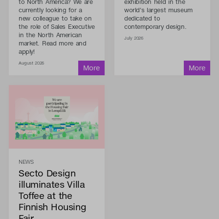
to North America? We are
exhibition held in the
currently looking for a
world's largest museum
new colleague to take on
dedicated to
the role of Sales Executive
contemporary design.
in the North American
July 2026
market. Read more and
apply!
August 2026
NEWS
Secto Design
illuminates Villa
Toffee at the
Finnish Housing
Fair