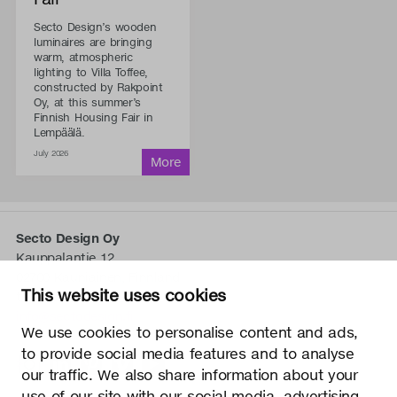
Secto Design’s wooden
luminaires are bringing
warm, atmospheric
lighting to Villa Toffee,
constructed by Rakpoint
Oy, at this summer’s
Finnish Housing Fair in
Lempäälä.
July 2026
Secto Design Oy
Kauppalantie 12
02700 Kauniainen, Finnland
This website uses cookies
tel.
+358 9 5050 598
info@sectodesign.fi
We use cookies to personalise content and ads,
to provide social media features and to analyse
>
our traffic. We also share information about your
use of our site with our social media, advertising